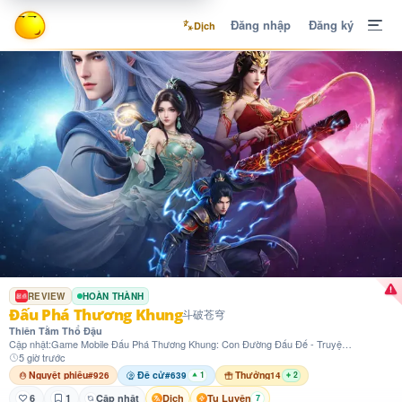
Đăng nhập
Đăng ký
Dịch
REVIEW
HOÀN THÀNH
Đấu Phá Thương Khung
斗破苍穹
Thiên Tằm Thổ Đậu
Cập nhật:
Game Mobile Đấu Phá Thương Khung: Con Đường Đấu Đế - Truyện Ký Nhân Vật (Hạ)
5 giờ trước
Nguyệt phiếu
Đề cử
Thưởng
#926
#639
14
1
2
6
1
Cập nhật
Dịch
Tu Luyện
7