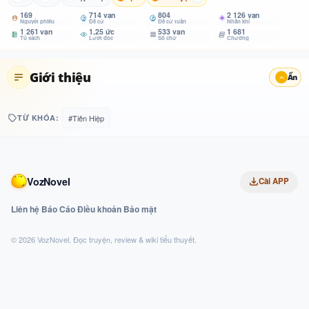
169
714 vạn
804
2 126 vạn
Nguyệt phiếu
Đề cử
Đề cử tuần
Nhân khí
1 261 vạn
1,25 ức
533 vạn
1 681
Tủ sách
Lượt đọc
Số chữ
Chương
Giới thiệu
Ẩn
TỪ KHÓA:
#Tiên Hiệp
VozNovel
Cài APP
Liên hệ
·
Báo Cáo
·
Điều khoản
·
Bảo mật
© 2026 VozNovel. Đọc truyện, review & wiki tiểu thuyết.