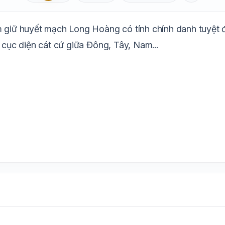
Aa
Mặc định
T
1.6x
20px
m giữ huyết mạch Long Hoàng có tính chính danh tuyệt đ
Trắng
Ngà
Vàng
Ghi
Xám
Đêm
 cục diện cát cứ giữa Đông, Tây, Nam...