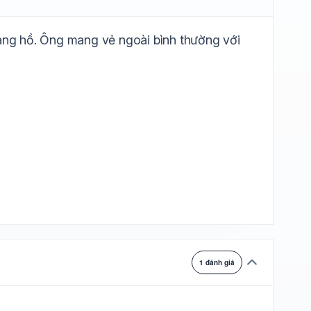
ự chuyển
iang hồ. Ông mang vẻ ngoài bình thường với
1 đánh giá