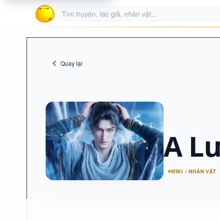
Quay lại
A L
WIKI / NHÂN VẬT