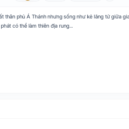
Aa
Mặc định
T
1.6x
20px
xuất thân phủ Á Thánh nhưng sống như kẻ lãng tử giữa g
Trắng
Ngà
Vàng
Ghi
Xám
Đêm
phát có thể làm thiên địa rung...