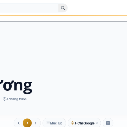
ương
4 tháng trước
Mục lục
♪ Chị Google