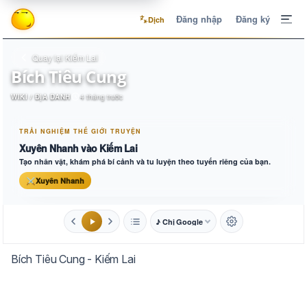
Đăng nhập
Đăng ký
Dịch
Quay lại Kiếm Lai
Bích Tiêu Cung
WIKI / ĐỊA DANH
4 tháng trước
TRẢI NGHIỆM THẾ GIỚI TRUYỆN
Xuyên Nhanh vào Kiếm Lai
Tạo nhân vật, khám phá bí cảnh và tu luyện theo tuyến riêng của bạn.
⚔
Xuyên Nhanh
♪ Chị Google
1.6x
20px
Bích Tiêu Cung - Kiếm Lai
Aa
Mặc định
Tự chuyển
Trắng
Ngà
Vàng