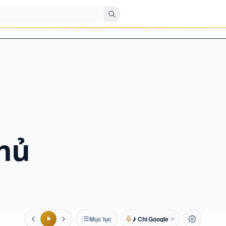
hủ
Mục lục
♪ Chị Google