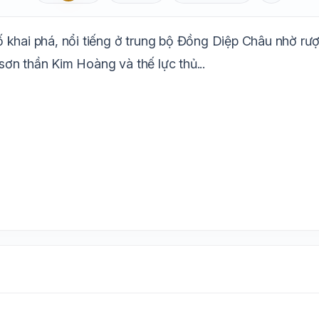
Aa
Mặc định
T
1.6x
20px
ố khai phá, nổi tiếng ở trung bộ Đồng Diệp Châu nhờ r
Trắng
Ngà
Vàng
Ghi
Xám
Đêm
 sơn thần Kim Hoàng và thế lực thủ...