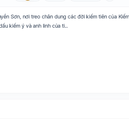
Aa
Mặc định
T
1.6x
20px
Huyền Sơn, nơi treo chân dung các đời kiếm tiên của Ki
Trắng
Ngà
Vàng
Ghi
Xám
Đêm
ấu kiếm ý và anh linh của ti...