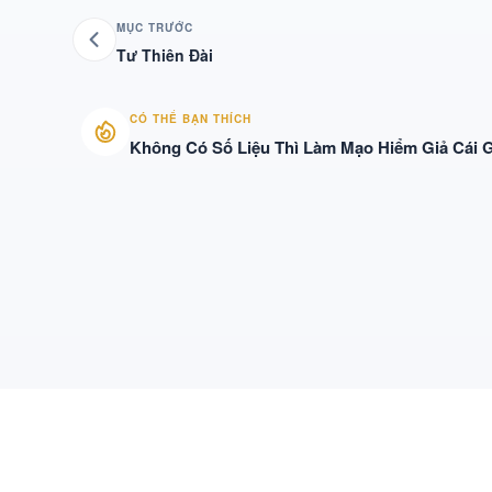
MỤC TRƯỚC
Tư Thiên Đài
CÓ THỂ BẠN THÍCH
Không Có Số Liệu Thì Làm Mạo Hiểm Giả Cái G