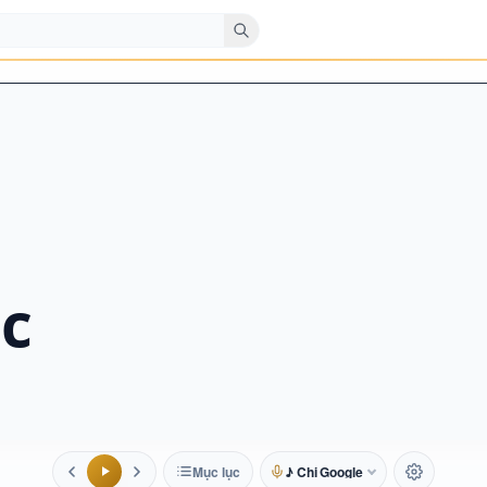
c
Mục lục
♪ Chị Google