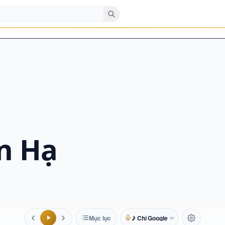
n Hạ
Mục lục
♪ Chị Google