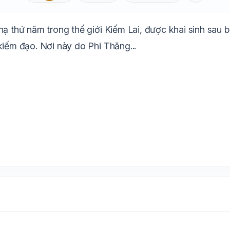
Aa
Mặc định
T
1.6x
20px
hạ thứ năm trong thế giới Kiếm Lai, được khai sinh sau
Trắng
Ngà
Vàng
Ghi
Xám
Đêm
kiếm đạo. Nơi này do Phi Thăng...