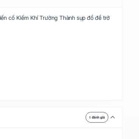
ự chuyển
 biến cố Kiếm Khí Trường Thành sụp đổ để trở
1 đánh giá