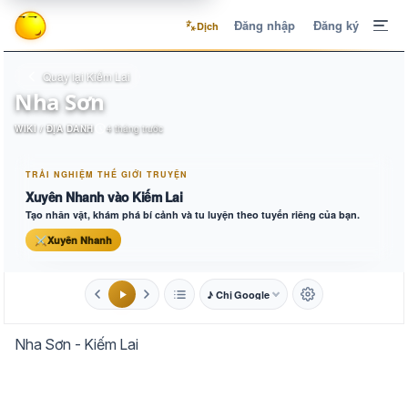
Đăng nhập
Đăng ký
Dịch
Quay lại Kiếm Lai
Nha Sơn
WIKI / ĐỊA DANH
4 tháng trước
TRẢI NGHIỆM THẾ GIỚI TRUYỆN
Xuyên Nhanh vào Kiếm Lai
Tạo nhân vật, khám phá bí cảnh và tu luyện theo tuyến riêng của bạn.
⚔
Xuyên Nhanh
♪ Chị Google
1.6x
20px
Nha Sơn - Kiếm Lai
Aa
Mặc định
Tự chuyển
Trắng
Ngà
Vàng