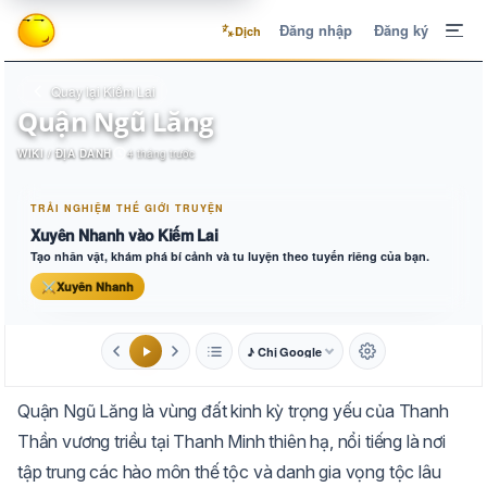
Đăng nhập
Đăng ký
Dịch
Quay lại Kiếm Lai
Quận Ngũ Lăng
WIKI / ĐỊA DANH
4 tháng trước
TRẢI NGHIỆM THẾ GIỚI TRUYỆN
Xuyên Nhanh vào Kiếm Lai
Tạo nhân vật, khám phá bí cảnh và tu luyện theo tuyến riêng của bạn.
⚔
Xuyên Nhanh
♪ Chị Google
1.6x
20px
Quận Ngũ Lăng là vùng đất kinh kỳ trọng yếu của Thanh
Aa
Mặc định
Tự chuyển
Thần vương triều tại Thanh Minh thiên hạ, nổi tiếng là nơi
tập trung các hào môn thế tộc và danh gia vọng tộc lâu
Trắng
Ngà
Vàng