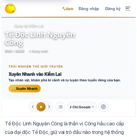
Đăng nhập
Đăng ký
Dịch
Quay lại Kiếm Lai
Tế Độc Linh Nguyên
Công
WIKI / KHÁC
4 tháng trước
TRẢI NGHIỆM THẾ GIỚI TRUYỆN
Xuyên Nhanh vào Kiếm Lai
Tạo nhân vật, khám phá bí cảnh và tu luyện theo tuyến riêng của bạn.
⚔
Xuyên Nhanh
♪ Chị Google
1.6x
20px
Tế Độc Linh Nguyên Công là thần vị Công hầu cao cấp
Aa
Mặc định
Tự chuyển
của đại độc Tế Độc, giữ vai trò đầu não trong hệ thống