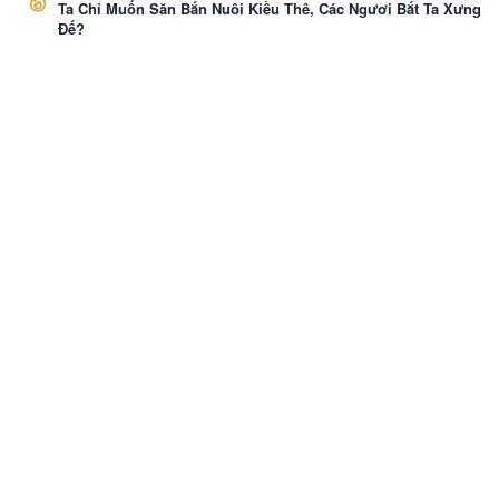
Ta Chỉ Muốn Săn Bắn Nuôi Kiều Thê, Các Ngươi Bắt Ta Xưng
Đế?
VozNovel
Cài APP
Liên hệ
·
Báo Cáo
·
Điều khoản
·
Bảo mật