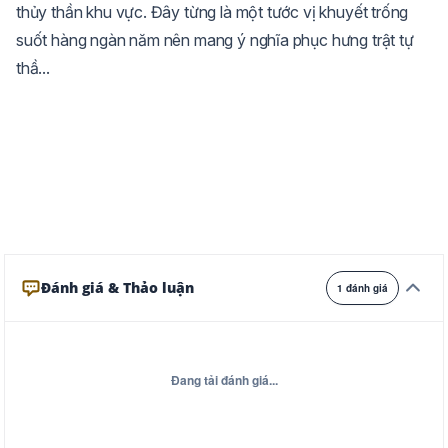
thủy thần khu vực. Đây từng là một tước vị khuyết trống
Trắng
Ngà
Vàng
suốt hàng ngàn năm nên mang ý nghĩa phục hưng trật tự
Ghi
Xám
Đêm
thầ...
Đánh giá & Thảo luận
1 đánh giá
Đang tải đánh giá...