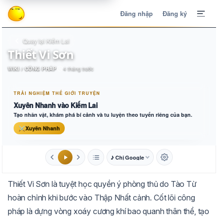
Đăng nhập
Đăng ký
Quay lại Kiếm Lai
Thiết Vi Sơn
WIKI / CÔNG PHÁP
4 tháng trước
TRẢI NGHIỆM THẾ GIỚI TRUYỆN
Xuyên Nhanh vào Kiếm Lai
Tạo nhân vật, khám phá bí cảnh và tu luyện theo tuyến riêng của bạn.
⚔
Xuyên Nhanh
♪ Chị Google
1.6x
20px
Thiết Vi Sơn là tuyệt học quyền ý phòng thủ do Tào Từ
Aa
Mặc định
Tự chuyển
hoàn chỉnh khi bước vào Thập Nhất cảnh. Cốt lõi công
pháp là dựng vòng xoáy cương khí bao quanh thân thể, tạo
Trắng
Ngà
Vàng