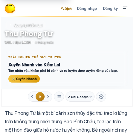
Đăng nhập
Đăng ký
Dịch
Quay lại Kiếm Lai
Thu Phong Từ
WIKI / ĐỊA DANH
4 tháng trước
TRẢI NGHIỆM THẾ GIỚI TRUYỆN
Xuyên Nhanh vào Kiếm Lai
Tạo nhân vật, khám phá bí cảnh và tu luyện theo tuyến riêng của bạn.
⚔
Xuyên Nhanh
♪ Chị Google
1.6x
20px
Thu Phong Từ là một bí cảnh sơn thủy đặc thù treo lơ lửng
Aa
Mặc định
Tự chuyển
trên không trung miền trung Bảo Bình Châu, tọa lạc trên
một hòn đảo giữa hồ nước huyền không. Bề ngoài nơi này
Trắng
Ngà
Vàng