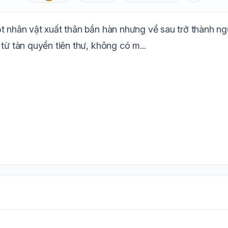
Aa
Mặc định
T
1.6x
20px
ột nhân vật xuất thân bần hàn nhưng về sau trở thành n
Trắng
Ngà
Vàng
Ghi
Xám
Đêm
từ tàn quyển tiên thư, không có m...