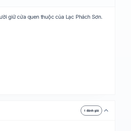
ự chuyển
gười giữ cửa quen thuộc của Lạc Phách Sơn.
1 đánh giá