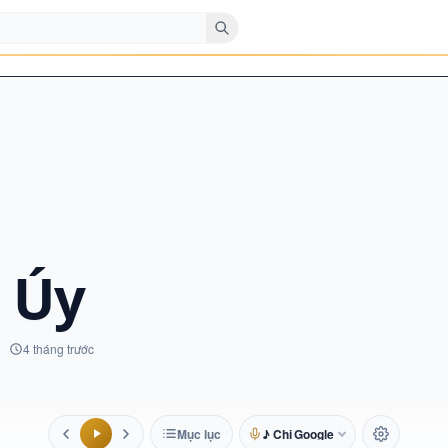
 Úy
4 tháng trước
Mục lục
♪ Chị Google