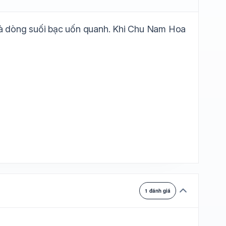
ự chuyển
và dòng suối bạc uốn quanh. Khi Chu Nam Hoa
1 đánh giá