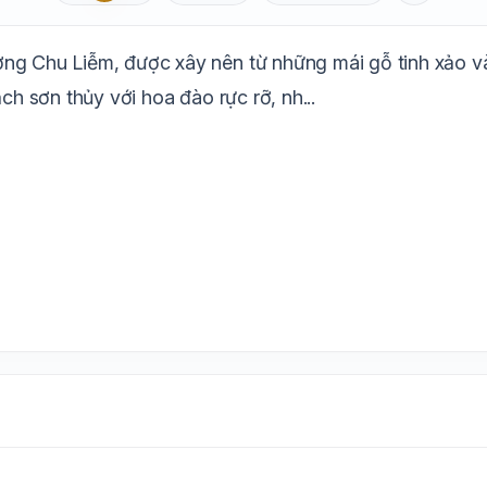
Aa
Mặc định
T
1.6x
20px
ơng Chu Liễm, được xây nên từ những mái gỗ tinh xảo 
Trắng
Ngà
Vàng
Ghi
Xám
Đêm
ch sơn thủy với hoa đào rực rỡ, nh...