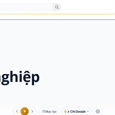
nghiệp
Mục lục
♪ Chị Google