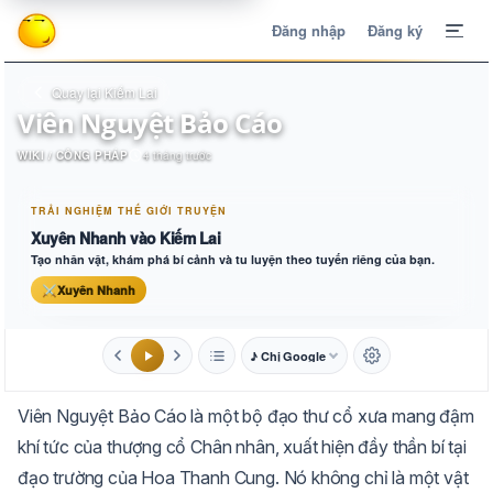
Đăng nhập
Đăng ký
Quay lại Kiếm Lai
Viên Nguyệt Bảo Cáo
WIKI / CÔNG PHÁP
4 tháng trước
TRẢI NGHIỆM THẾ GIỚI TRUYỆN
Xuyên Nhanh vào Kiếm Lai
Tạo nhân vật, khám phá bí cảnh và tu luyện theo tuyến riêng của bạn.
⚔
Xuyên Nhanh
♪ Chị Google
1.6x
20px
Viên Nguyệt Bảo Cáo là một bộ đạo thư cổ xưa mang đậm
Aa
Mặc định
Tự chuyển
khí tức của thượng cổ Chân nhân, xuất hiện đầy thần bí tại
đạo trường của Hoa Thanh Cung. Nó không chỉ là một vật
Trắng
Ngà
Vàng