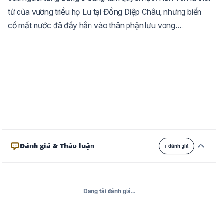
tử của vương triều họ Lư tại Đồng Diệp Châu, nhưng biến
Trắng
Ngà
Vàng
cố mất nước đã đẩy hắn vào thân phận lưu vong....
Ghi
Xám
Đêm
Đánh giá & Thảo luận
1 đánh giá
Đang tải đánh giá...