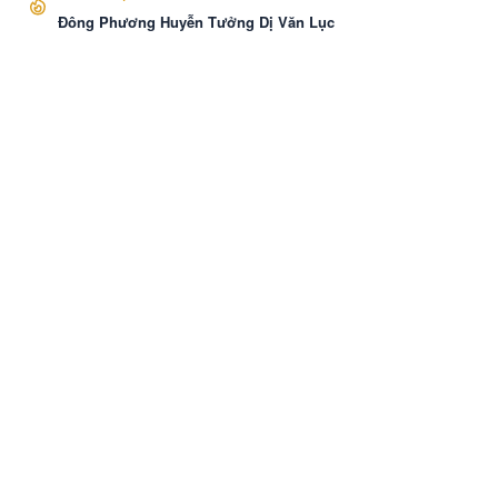
Đông Phương Huyễn Tưởng Dị Văn Lục
VozNovel
Cài APP
Liên hệ
·
Báo Cáo
·
Điều khoản
·
Bảo mật