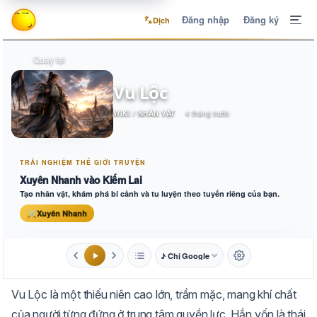
Đăng nhập
Đăng ký
Dịch
Quay lại
Vu Lộc
WIKI / NHÂN VẬT
4 tháng trước
TRẢI NGHIỆM THẾ GIỚI TRUYỆN
Xuyên Nhanh vào Kiếm Lai
Tạo nhân vật, khám phá bí cảnh và tu luyện theo tuyến riêng của bạn.
⚔
Xuyên Nhanh
♪ Chị Google
1.6x
20px
Vu Lộc là một thiếu niên cao lớn, trầm mặc, mang khí chất
Aa
Mặc định
Tự chuyển
của người từng đứng ở trung tâm quyền lực. Hắn vốn là thái