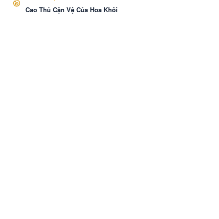
Cao Thủ Cận Vệ Của Hoa Khôi
VozNovel
Cài APP
Liên hệ
·
Báo Cáo
·
Điều khoản
·
Bảo mật