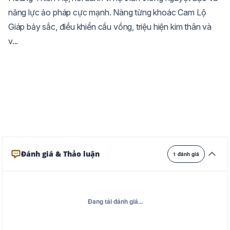
năng lực ảo pháp cực mạnh. Nàng từng khoác Cam Lộ
Trắng
Ngà
Vàng
Giáp bảy sắc, điều khiển cầu vồng, triệu hiện kim thân và
Ghi
Xám
Đêm
v...
Đánh giá & Thảo luận
1 đánh giá
Đang tải đánh giá...