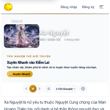
Đăng nhập
Đăng ký
Quay lại
Xa Nguyệt
WIKI / NHÂN VẬT
4 tháng trước
TRẢI NGHIỆM THẾ GIỚI TRUYỆN
Xuyên Nhanh vào Kiếm Lai
Tạo nhân vật, khám phá bí cảnh và tu luyện theo tuyến riêng của bạn.
⚔
Xuyên Nhanh
♪ Chị Google
1.6x
20px
Xa Nguyệt là nữ yêu tu thuộc Nguyệt Cung chủng của Man
Aa
Mặc định
Tự chuyển
Hoang Thiên Hạ, nổi danh vì hệ thần thông nguyệt đạo và