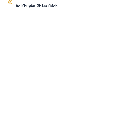
Ác Khuyển Phẩm Cách
VozNovel
Cài APP
Liên hệ
·
Báo Cáo
·
Điều khoản
·
Bảo mật