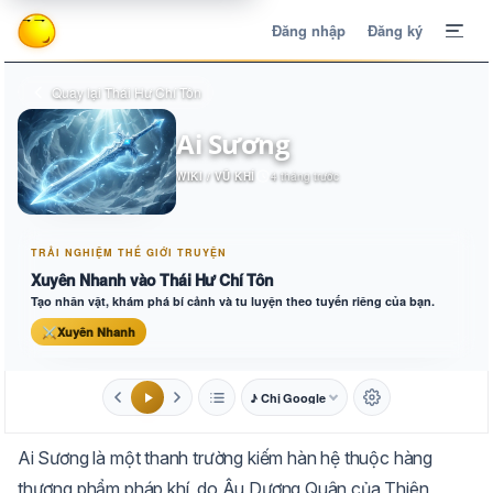
Đăng nhập
Đăng ký
Quay lại Thái Hư Chí Tôn
Ai Sương
WIKI / VŨ KHÍ
4 tháng trước
TRẢI NGHIỆM THẾ GIỚI TRUYỆN
Xuyên Nhanh vào Thái Hư Chí Tôn
Tạo nhân vật, khám phá bí cảnh và tu luyện theo tuyến riêng của bạn.
⚔
Xuyên Nhanh
♪ Chị Google
1.6x
20px
Ai Sương là một thanh trường kiếm hàn hệ thuộc hàng
Aa
Mặc định
Tự chuyển
thượng phẩm pháp khí, do Âu Dương Quân của Thiên