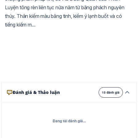
Luyện tông rèn liên tục nửa năm từ băng phách nguyên
Trắng
Ngà
Vàng
thủy. Thân kiếm màu băng tinh, kiếm ý lạnh buốt và có
Ghi
Xám
Đêm
tiếng kiếm m...
Đánh giá & Thảo luận
15 đánh giá
Đang tải đánh giá...