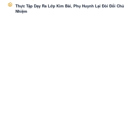
Thực Tập Dạy Ra Lớp Kim Bài, Phụ Huynh Lại Đòi Đổi Chủ
Nhiệm
VozNovel
Cài APP
Liên hệ
·
Báo Cáo
·
Điều khoản
·
Bảo mật