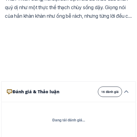
quỷ dị như một thực thể thạch chùy sống dậy. Giọng nói
Trắng
Ngà
Vàng
của hắn khàn khàn như ống bễ rách, nhưng từng lời đều c...
Ghi
Xám
Đêm
Đánh giá & Thảo luận
16 đánh giá
Đang tải đánh giá...