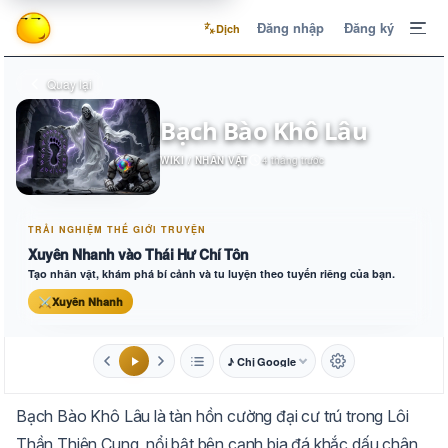
Đăng nhập
Đăng ký
Dịch
Quay lại
Bạch Bào Khô Lâu
WIKI / NHÂN VẬT
4 tháng trước
TRẢI NGHIỆM THẾ GIỚI TRUYỆN
Xuyên Nhanh vào Thái Hư Chí Tôn
Tạo nhân vật, khám phá bí cảnh và tu luyện theo tuyến riêng của bạn.
⚔
Xuyên Nhanh
♪ Chị Google
1.6x
20px
Bạch Bào Khô Lâu là tàn hồn cường đại cư trú trong Lôi
Aa
Mặc định
Tự chuyển
Thần Thiên Cung, nổi bật bên cạnh bia đá khắc dấu chân