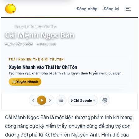
Đăng nhập
Đăng ký
Quay lại Thái Hư Chí Tôn
Cải Mệnh Ngọc Bàn
WIKI / VẬT PHẨM
4 tháng trước
TRẢI NGHIỆM THẾ GIỚI TRUYỆN
Xuyên Nhanh vào Thái Hư Chí Tôn
Tạo nhân vật, khám phá bí cảnh và tu luyện theo tuyến riêng của bạn.
⚔
Xuyên Nhanh
♪ Chị Google
1.6x
20px
Cải Mệnh Ngọc Bàn là một kiện thượng phẩm linh khí mang
Aa
Mặc định
Tự chuyển
công năng cực kỳ hiếm thấy, chuyên dùng để phụ trợ con
đường đột phá từ Kết Đan lên Nguyên Anh. Hình thể của
Trắng
Ngà
Vàng