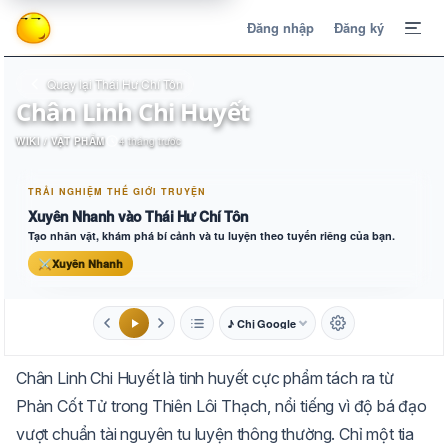
Đăng nhập
Đăng ký
Quay lại Thái Hư Chí Tôn
Chân Linh Chi Huyết
WIKI / VẬT PHẨM
4 tháng trước
TRẢI NGHIỆM THẾ GIỚI TRUYỆN
Xuyên Nhanh vào Thái Hư Chí Tôn
Tạo nhân vật, khám phá bí cảnh và tu luyện theo tuyến riêng của bạn.
⚔
Xuyên Nhanh
♪ Chị Google
1.6x
20px
Chân Linh Chi Huyết là tinh huyết cực phẩm tách ra từ
Aa
Mặc định
Tự chuyển
Phản Cốt Tử trong Thiên Lôi Thạch, nổi tiếng vì độ bá đạo
vượt chuẩn tài nguyên tu luyện thông thường. Chỉ một tia
Trắng
Ngà
Vàng