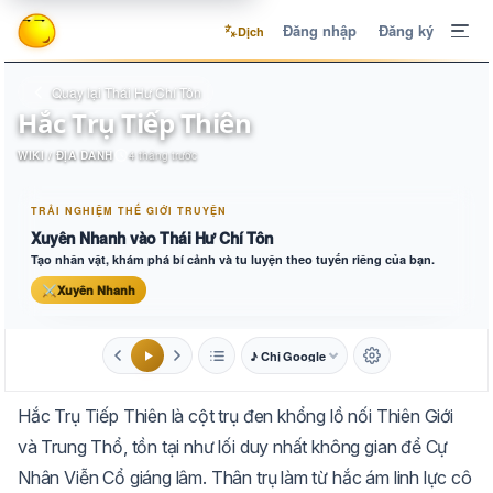
Đăng nhập
Đăng ký
Dịch
Quay lại Thái Hư Chí Tôn
Hắc Trụ Tiếp Thiên
WIKI / ĐỊA DANH
4 tháng trước
TRẢI NGHIỆM THẾ GIỚI TRUYỆN
Xuyên Nhanh vào Thái Hư Chí Tôn
Tạo nhân vật, khám phá bí cảnh và tu luyện theo tuyến riêng của bạn.
⚔
Xuyên Nhanh
♪ Chị Google
1.6x
20px
Hắc Trụ Tiếp Thiên là cột trụ đen khổng lồ nối Thiên Giới
Aa
Mặc định
Tự chuyển
và Trung Thổ, tồn tại như lối duy nhất không gian để Cự
Nhân Viễn Cổ giáng lâm. Thân trụ làm từ hắc ám linh lực cô
Trắng
Ngà
Vàng