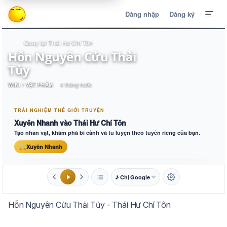
Đăng nhập
Đăng ký
Quay lại Thái Hư Chí Tôn
Hỗn Nguyên Cửu Thải
Tủy
WIKI / VẬT PHẨM
4 tháng trước
TRẢI NGHIỆM THẾ GIỚI TRUYỆN
Xuyên Nhanh vào Thái Hư Chí Tôn
Tạo nhân vật, khám phá bí cảnh và tu luyện theo tuyến riêng của bạn.
⚔
Xuyên Nhanh
♪ Chị Google
1.6x
20px
Hỗn Nguyên Cửu Thải Tủy - Thái Hư Chí Tôn
Aa
Mặc định
Tự chuyển