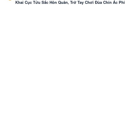
Khai Cục Tửu Sắc Hôn Quân, Trở Tay Chơi Đùa Chín Ác Phi
VozNovel
Cài APP
Liên hệ
·
Báo Cáo
·
Điều khoản
·
Bảo mật
© 2026 VozNovel. Đọc truyện, review & wiki tiểu thuyết.