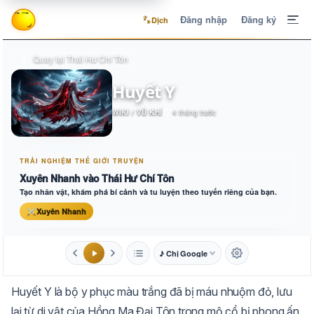
Đăng nhập
Đăng ký
Dịch
Quay lại Thái Hư Chí Tôn
Huyết Y
WIKI / VŨ KHÍ
4 tháng trước
TRẢI NGHIỆM THẾ GIỚI TRUYỆN
Xuyên Nhanh vào Thái Hư Chí Tôn
Tạo nhân vật, khám phá bí cảnh và tu luyện theo tuyến riêng của bạn.
⚔
Xuyên Nhanh
♪ Chị Google
1.6x
20px
Huyết Y là bộ y phục màu trắng đã bị máu nhuộm đỏ, lưu
Aa
Mặc định
Tự chuyển
lại từ di vật của Hồng Ma Đại Tôn trong mộ cổ bị phong ấn