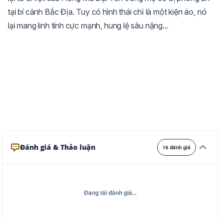
tại bí cảnh Bắc Địa. Tuy có hình thái chỉ là một kiện áo, nó
Trắng
Ngà
Vàng
lại mang linh tính cực mạnh, hung lệ sâu nặng...
Ghi
Xám
Đêm
Đánh giá & Thảo luận
16 đánh giá
Đang tải đánh giá...