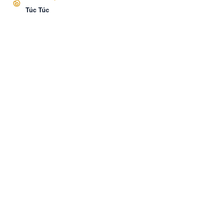
Túc Túc
VozNovel
Cài APP
Liên hệ
·
Báo Cáo
·
Điều khoản
·
Bảo mật