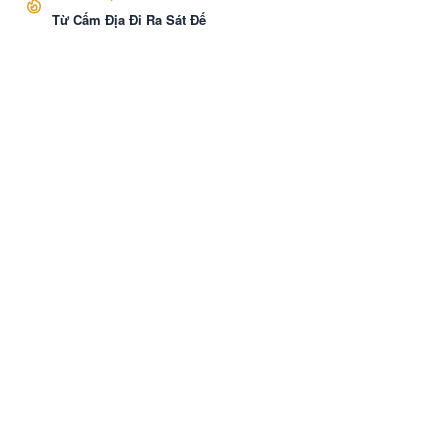
Từ Cấm Địa Đi Ra Sát Đế
VozNovel
Cài APP
Liên hệ
·
Báo Cáo
·
Điều khoản
·
Bảo mật