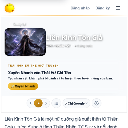
Đăng nhập
Đăng ký
Quay lại
Liên Kính Tôn Giả
WIKI / NHÂN VẬT
4 tháng trước
TRẢI NGHIỆM THẾ GIỚI TRUYỆN
Xuyên Nhanh vào Thái Hư Chí Tôn
Tạo nhân vật, khám phá bí cảnh và tu luyện theo tuyến riêng của bạn.
⚔
Xuyên Nhanh
♪ Chị Google
1.6x
20px
Liên Kính Tôn Giả là một nữ cường giả xuất thân từ Thiên
Aa
Mặc định
Tự chuyển
Châu, từng đứng ở tầng Thiên Nhân Tứ Suy và nổi danh