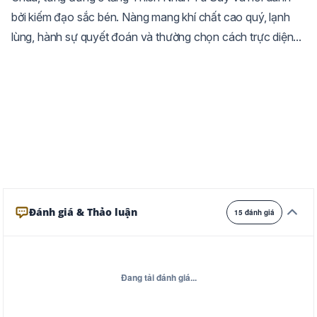
bởi kiếm đạo sắc bén. Nàng mang khí chất cao quý, lạnh
Trắng
Ngà
Vàng
lùng, hành sự quyết đoán và thường chọn cách trực diện...
Ghi
Xám
Đêm
Đánh giá & Thảo luận
15 đánh giá
Đang tải đánh giá...