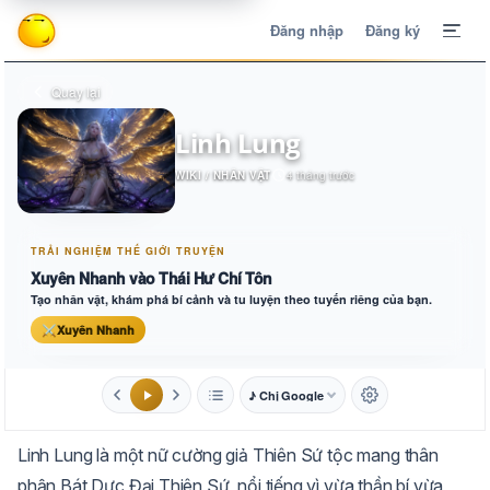
Đăng nhập
Đăng ký
Quay lại
Linh Lung
WIKI / NHÂN VẬT
4 tháng trước
TRẢI NGHIỆM THẾ GIỚI TRUYỆN
Xuyên Nhanh vào Thái Hư Chí Tôn
Tạo nhân vật, khám phá bí cảnh và tu luyện theo tuyến riêng của bạn.
⚔
Xuyên Nhanh
♪ Chị Google
1.6x
20px
Linh Lung là một nữ cường giả Thiên Sứ tộc mang thân
Aa
Mặc định
Tự chuyển
phận Bát Dực Đại Thiên Sứ, nổi tiếng vì vừa thần bí vừa