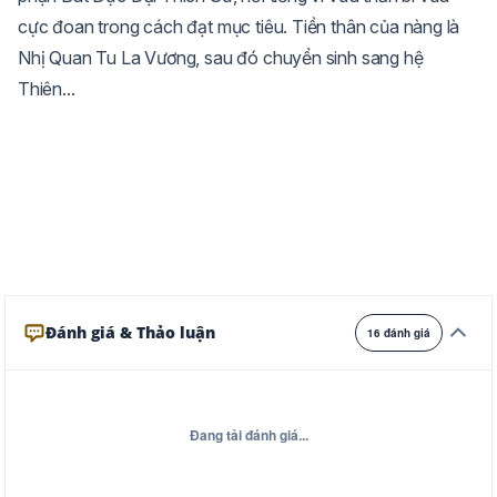
cực đoan trong cách đạt mục tiêu. Tiền thân của nàng là
Trắng
Ngà
Vàng
Nhị Quan Tu La Vương, sau đó chuyển sinh sang hệ
Ghi
Xám
Đêm
Thiên...
Đánh giá & Thảo luận
16 đánh giá
Đang tải đánh giá...