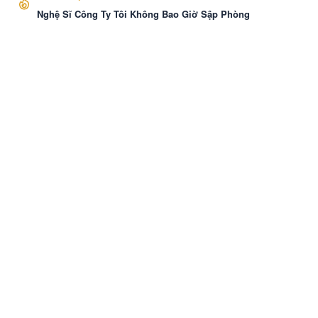
Nghệ Sĩ Công Ty Tôi Không Bao Giờ Sập Phòng
VozNovel
Cài APP
Liên hệ
·
Báo Cáo
·
Điều khoản
·
Bảo mật