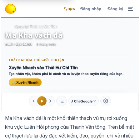
Đăng nhập
Đăng ký
Dịch
Quay lại Thái Hư Chí Tôn
Ma Kha vách đá
WIKI / ĐỊA DANH
5 tháng trước
TRẢI NGHIỆM THẾ GIỚI TRUYỆN
Xuyên Nhanh vào Thái Hư Chí Tôn
Tạo nhân vật, khám phá bí cảnh và tu luyện theo tuyến riêng của bạn.
⚔
Xuyên Nhanh
♪ Chị Google
1.6x
20px
Ma Kha vách đá là một khối thiên thạch vũ trụ rơi xuống
Aa
Mặc định
Tự chuyển
khu vực Luân Hồi phong của Thanh Vân tông. Trên bề mặt
cự thạch lưu lại dày đặc vết kiếm, đao, quyền, chỉ và nhiều
Trắng
Ngà
Vàng