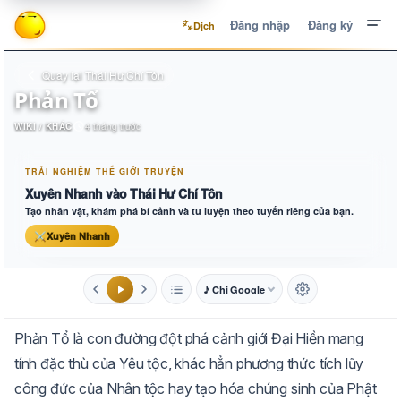
Đăng nhập
Đăng ký
Dịch
Quay lại Thái Hư Chí Tôn
Phản Tổ
WIKI / KHÁC
4 tháng trước
TRẢI NGHIỆM THẾ GIỚI TRUYỆN
Xuyên Nhanh vào Thái Hư Chí Tôn
Tạo nhân vật, khám phá bí cảnh và tu luyện theo tuyến riêng của bạn.
⚔
Xuyên Nhanh
♪ Chị Google
1.6x
20px
Phản Tổ là con đường đột phá cảnh giới Đại Hiền mang
Aa
Mặc định
Tự chuyển
tính đặc thù của Yêu tộc, khác hẳn phương thức tích lũy
công đức của Nhân tộc hay tạo hóa chúng sinh của Phật
Trắng
Ngà
Vàng