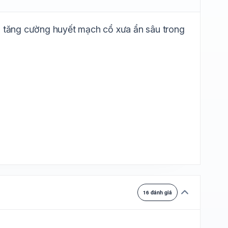
ự chuyển
và tăng cường huyết mạch cổ xưa ẩn sâu trong
16 đánh giá