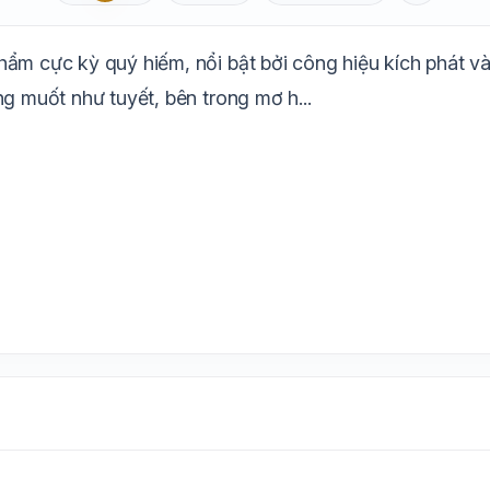
Aa
Mặc định
T
1.6x
20px
hẩm cực kỳ quý hiếm, nổi bật bởi công hiệu kích phát 
Trắng
Ngà
Vàng
Ghi
Xám
Đêm
ng muốt như tuyết, bên trong mơ h...