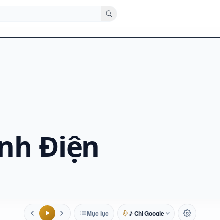
nh Điện
Mục lục
♪ Chị Google