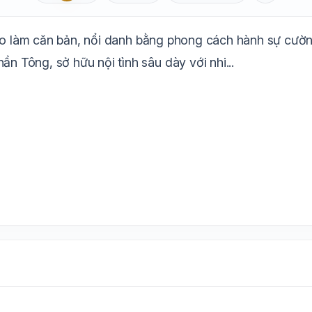
Aa
Mặc định
T
1.6x
20px
đạo làm căn bản, nổi danh bằng phong cách hành sự cườn
Trắng
Ngà
Vàng
Ghi
Xám
Đêm
Tông, sở hữu nội tình sâu dày với nhi...