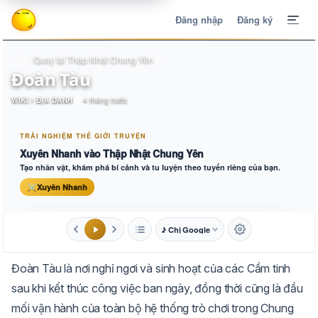
Đăng nhập
Đăng ký
Quay lại Thập Nhật Chung Yên
Đoàn Tàu
WIKI / ĐỊA DANH
4 tháng trước
TRẢI NGHIỆM THẾ GIỚI TRUYỆN
Xuyên Nhanh vào Thập Nhật Chung Yên
Tạo nhân vật, khám phá bí cảnh và tu luyện theo tuyến riêng của bạn.
⚔
Xuyên Nhanh
♪ Chị Google
1.6x
20px
Đoàn Tàu là nơi nghỉ ngơi và sinh hoạt của các Cầm tinh
Aa
Mặc định
Tự chuyển
sau khi kết thúc công việc ban ngày, đồng thời cũng là đầu
mối vận hành của toàn bộ hệ thống trò chơi trong Chung
Trắng
Ngà
Vàng