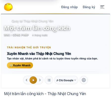
Đăng nhập
Đăng ký
Quay lại Thập Nhật Chung Yên
Một trăm lần công kích
WIKI / CÔNG PHÁP
4 tháng trước
TRẢI NGHIỆM THẾ GIỚI TRUYỆN
Xuyên Nhanh vào Thập Nhật Chung Yên
Tạo nhân vật, khám phá bí cảnh và tu luyện theo tuyến riêng của bạn.
⚔
Xuyên Nhanh
♪ Chị Google
1.6x
20px
Một trăm lần công kích - Thập Nhật Chung Yên
Aa
Mặc định
Tự chuyển
Trắng
Ngà
Vàng