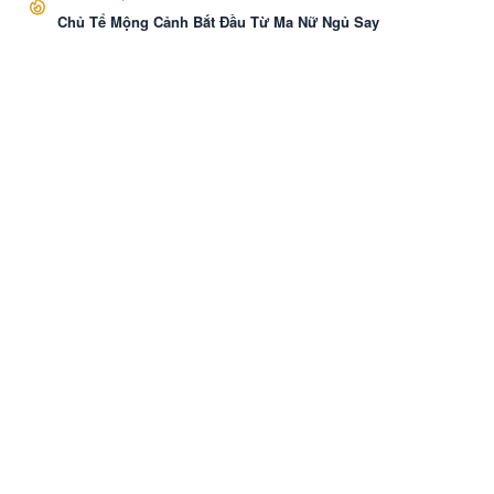
Chủ Tể Mộng Cảnh Bắt Đầu Từ Ma Nữ Ngủ Say
VozNovel
Cài APP
Liên hệ
·
Báo Cáo
·
Điều khoản
·
Bảo mật