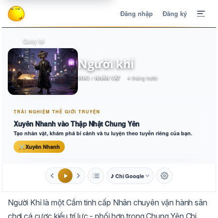
Đăng nhập
Đăng ký
Quay lại
Người khỉ
WIKI / NHÂN VẬT
4 tháng trước
TRẢI NGHIỆM THẾ GIỚI TRUYỆN
Xuyên Nhanh vào Thập Nhật Chung Yên
Tạo nhân vật, khám phá bí cảnh và tu luyện theo tuyến riêng của bạn.
⚔
Xuyên Nhanh
♪ Chị Google
1.6x
20px
Người Khỉ là một Cầm tinh cấp Nhân chuyên vận hành sân
Aa
Mặc định
Tự chuyển
chơi cá cược kiểu trí lực - phối hợp trong Chung Yên Chi