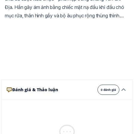
Địa. Hắn gây ám ảnh bằng chiếc mặt nạ đầu khỉ đầu chó
Trắng
Ngà
Vàng
mục rữa, thân hình gầy và bộ âu phục rộng thùng thình....
Ghi
Xám
Đêm
Đánh giá & Thảo luận
0 đánh giá