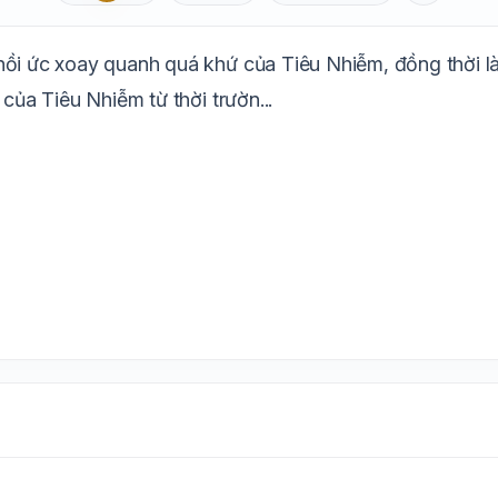
Aa
Mặc định
T
1.6x
20px
ồi ức xoay quanh quá khứ của Tiêu Nhiễm, đồng thời là 
Trắng
Ngà
Vàng
Ghi
Xám
Đêm
của Tiêu Nhiễm từ thời trườn...