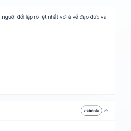
ự chuyển
người đối lập rõ rệt nhất với ả về đạo đức và
0 đánh giá