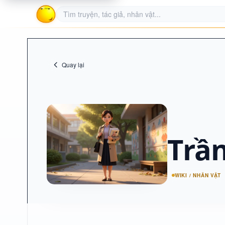
Quay lại
Trầ
WIKI / NHÂN VẬT