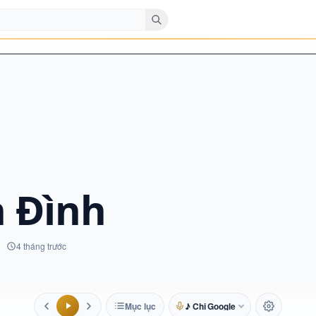
n Đình
4 tháng trước
Mục lục
♪ Chị Google