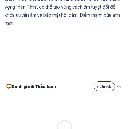
vọng 'Yên Tĩnh', có thể tạo vùng cách âm tuyệt đối để
Trắng
Ngà
Vàng
khóa truyền âm và bảo mật hội đàm. Điểm mạnh của anh
Ghi
Xám
Đêm
nằm...
Đánh giá & Thảo luận
0 đánh giá