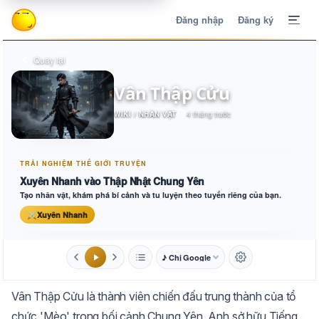
Đăng nhập
Đăng ký
Quay lại
Vân Thập Cửu
WIKI / NHÂN VẬT
4 tháng trước
TRẢI NGHIỆM THẾ GIỚI TRUYỆN
Xuyên Nhanh vào Thập Nhật Chung Yên
Tạo nhân vật, khám phá bí cảnh và tu luyện theo tuyến riêng của bạn.
⚔
Xuyên Nhanh
♪ Chị Google
1.6x
20px
Vân Thập Cửu là thành viên chiến đấu trung thành của tổ
Aa
Mặc định
Tự chuyển
chức 'Mèo' trong bối cảnh Chung Yên. Anh sở hữu Tiếng