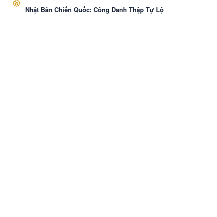
Nhật Bản Chiến Quốc: Công Danh Thập Tự Lộ
VozNovel
Cài APP
Liên hệ
·
Báo Cáo
·
Điều khoản
·
Bảo mật