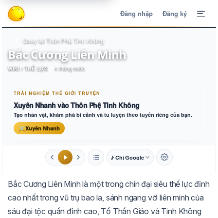
Đăng nhập
Đăng ký
Quay lại Thôn Phệ Tinh Không
Bắc Cương Liên Minh
WIKI / THẾ LỰC
4 tháng trước
TRẢI NGHIỆM THẾ GIỚI TRUYỆN
Xuyên Nhanh vào Thôn Phệ Tinh Không
Tạo nhân vật, khám phá bí cảnh và tu luyện theo tuyến riêng của bạn.
⚔
Xuyên Nhanh
♪ Chị Google
1.6x
20px
Bắc Cương Liên Minh là một trong chín đại siêu thế lực đỉnh
Aa
Mặc định
Tự chuyển
cao nhất trong vũ trụ bao la, sánh ngang với liên minh của
sáu đại tộc quần đỉnh cao, Tổ Thần Giáo và Tinh Không
Trắng
Ngà
Vàng