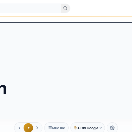
h
Mục lục
♪ Chị Google