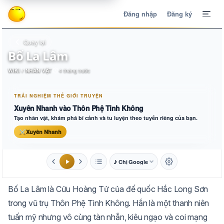
Đăng nhập
Đăng ký
Quay lại
Bố La Lâm
WIKI / NHÂN VẬT
4 tháng trước
TRẢI NGHIỆM THẾ GIỚI TRUYỆN
Xuyên Nhanh vào Thôn Phệ Tinh Không
Tạo nhân vật, khám phá bí cảnh và tu luyện theo tuyến riêng của bạn.
⚔
Xuyên Nhanh
♪ Chị Google
1.6x
20px
Bố La Lâm là Cửu Hoàng Tử của đế quốc Hắc Long Sơn
Aa
Mặc định
Tự chuyển
trong vũ trụ Thôn Phệ Tinh Không. Hắn là một thanh niên
tuấn mỹ nhưng vô cùng tàn nhẫn, kiêu ngạo và coi mạng
Trắng
Ngà
Vàng