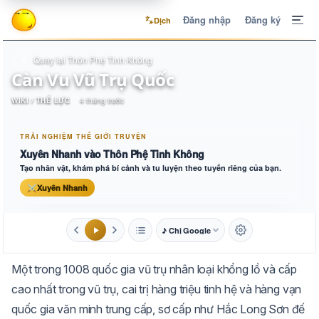
Đăng nhập
Đăng ký
Dịch
Quay lại Thôn Phệ Tinh Không
Càn Vu Vũ Trụ Quốc
WIKI / THẾ LỰC
4 tháng trước
TRẢI NGHIỆM THẾ GIỚI TRUYỆN
Xuyên Nhanh vào Thôn Phệ Tinh Không
Tạo nhân vật, khám phá bí cảnh và tu luyện theo tuyến riêng của bạn.
⚔
Xuyên Nhanh
♪ Chị Google
1.6x
20px
Một trong 1008 quốc gia vũ trụ nhân loại khổng lồ và cấp
Aa
Mặc định
Tự chuyển
cao nhất trong vũ trụ, cai trị hàng triệu tinh hệ và hàng vạn
quốc gia văn minh trung cấp, sơ cấp như Hắc Long Sơn đế
Trắng
Ngà
Vàng