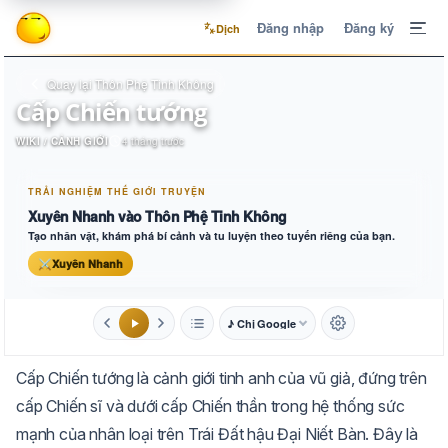
Đăng nhập
Đăng ký
Dịch
Quay lại Thôn Phệ Tinh Không
Cấp Chiến tướng
WIKI / CẢNH GIỚI
4 tháng trước
TRẢI NGHIỆM THẾ GIỚI TRUYỆN
Xuyên Nhanh vào Thôn Phệ Tinh Không
Tạo nhân vật, khám phá bí cảnh và tu luyện theo tuyến riêng của bạn.
⚔
Xuyên Nhanh
♪ Chị Google
1.6x
20px
Cấp Chiến tướng là cảnh giới tinh anh của vũ giả, đứng trên
Aa
Mặc định
Tự chuyển
cấp Chiến sĩ và dưới cấp Chiến thần trong hệ thống sức
mạnh của nhân loại trên Trái Đất hậu Đại Niết Bàn. Đây là
Trắng
Ngà
Vàng