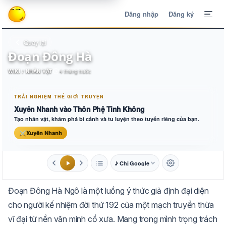
Đăng nhập
Đăng ký
Quay lại
Đoạn Đông Hà
WIKI / NHÂN VẬT
4 tháng trước
TRẢI NGHIỆM THẾ GIỚI TRUYỆN
Xuyên Nhanh vào Thôn Phệ Tinh Không
Tạo nhân vật, khám phá bí cảnh và tu luyện theo tuyến riêng của bạn.
⚔
Xuyên Nhanh
♪ Chị Google
1.6x
20px
Đoạn Đông Hà Ngô là một luồng ý thức giả định đại diện
Aa
Mặc định
Tự chuyển
cho người kế nhiệm đời thứ 192 của một mạch truyền thừa
vĩ đại từ nền văn minh cổ xưa. Mang trong mình trọng trách
Trắng
Ngà
Vàng