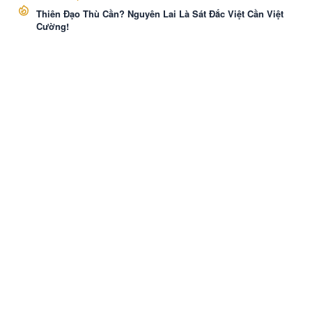
Thiên Đạo Thù Cần? Nguyên Lai Là Sát Đắc Việt Cần Việt
Cường!
VozNovel
Cài APP
Liên hệ
·
Báo Cáo
·
Điều khoản
·
Bảo mật