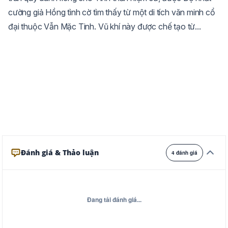
cường giả Hồng tình cờ tìm thấy từ một di tích văn minh cổ
Trắng
Ngà
Vàng
đại thuộc Vẫn Mặc Tinh. Vũ khí này được chế tạo từ...
Ghi
Xám
Đêm
Đánh giá & Thảo luận
4 đánh giá
Đang tải đánh giá...