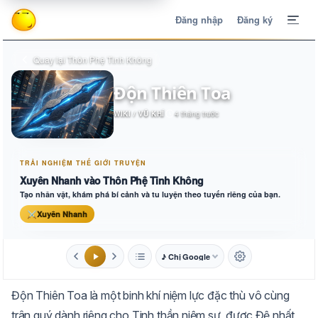
Đăng nhập
Đăng ký
Quay lại Thôn Phệ Tinh Không
Độn Thiên Toa
WIKI / VŨ KHÍ
4 tháng trước
TRẢI NGHIỆM THẾ GIỚI TRUYỆN
Xuyên Nhanh vào Thôn Phệ Tinh Không
Tạo nhân vật, khám phá bí cảnh và tu luyện theo tuyến riêng của bạn.
⚔
Xuyên Nhanh
♪ Chị Google
1.6x
20px
Độn Thiên Toa là một binh khí niệm lực đặc thù vô cùng
Aa
Mặc định
Tự chuyển
trân quý dành riêng cho Tinh thần niệm sư, được Đệ nhất