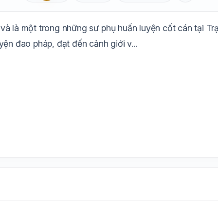
Aa
Mặc định
T
1.6x
20px
và là một trong những sư phụ huấn luyện cốt cán tại Tr
Trắng
Ngà
Vàng
Ghi
Xám
Đêm
ện đao pháp, đạt đến cảnh giới v...