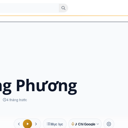
ng Phương
4 tháng trước
Mục lục
♪ Chị Google