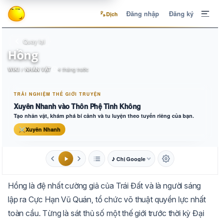
Đăng nhập
Đăng ký
Dịch
Quay lại
Hồng
WIKI / NHÂN VẬT
4 tháng trước
TRẢI NGHIỆM THẾ GIỚI TRUYỆN
Xuyên Nhanh vào Thôn Phệ Tinh Không
Tạo nhân vật, khám phá bí cảnh và tu luyện theo tuyến riêng của bạn.
⚔
Xuyên Nhanh
♪ Chị Google
1.6x
20px
Hồng là đệ nhất cường giả của Trái Đất và là người sáng
Aa
Mặc định
Tự chuyển
lập ra Cực Hạn Vũ Quán, tổ chức võ thuật quyền lực nhất
toàn cầu. Từng là sát thủ số một thế giới trước thời kỳ Đại
Trắng
Ngà
Vàng