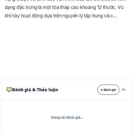
dạng đặc trưng là một tòa tháp cao khoảng 12 thước. Vũ
Trắng
Ngà
Vàng
khí này hoạt động dựa trên nguyên lý tập trung và c...
Ghi
Xám
Đêm
Đánh giá & Thảo luận
4 đánh giá
Đang tải đánh giá...