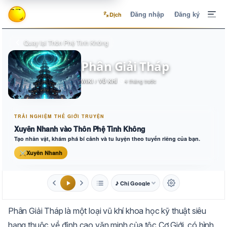
Đăng nhập
Đăng ký
Dịch
Quay lại Thôn Phệ Tinh Không
Phân Giải Tháp
WIKI / VŨ KHÍ
4 tháng trước
TRẢI NGHIỆM THẾ GIỚI TRUYỆN
Xuyên Nhanh vào Thôn Phệ Tinh Không
Tạo nhân vật, khám phá bí cảnh và tu luyện theo tuyến riêng của bạn.
⚔
Xuyên Nhanh
♪ Chị Google
1.6x
20px
Phân Giải Tháp là một loại vũ khí khoa học kỹ thuật siêu
Aa
Mặc định
Tự chuyển
hạng thuộc về đỉnh cao văn minh của tộc Cơ Giới, có hình