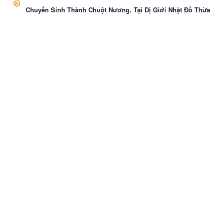
Chuyển Sinh Thành Chuột Nương, Tại Dị Giới Nhặt Đồ Thừa
VozNovel
Cài APP
Liên hệ
·
Báo Cáo
·
Điều khoản
·
Bảo mật