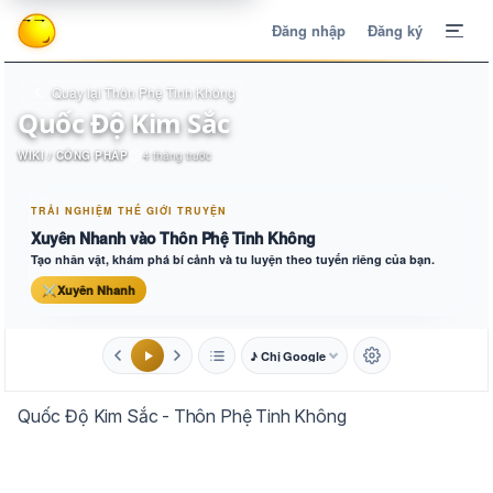
Đăng nhập
Đăng ký
Quay lại Thôn Phệ Tinh Không
Quốc Độ Kim Sắc
WIKI / CÔNG PHÁP
4 tháng trước
TRẢI NGHIỆM THẾ GIỚI TRUYỆN
Xuyên Nhanh vào Thôn Phệ Tinh Không
Tạo nhân vật, khám phá bí cảnh và tu luyện theo tuyến riêng của bạn.
⚔
Xuyên Nhanh
♪ Chị Google
1.6x
20px
Quốc Độ Kim Sắc - Thôn Phệ Tinh Không
Aa
Mặc định
Tự chuyển
Trắng
Ngà
Vàng