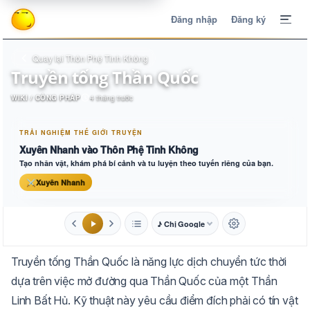
Đăng nhập
Đăng ký
Quay lại Thôn Phệ Tinh Không
Truyền tống Thần Quốc
WIKI / CÔNG PHÁP
4 tháng trước
TRẢI NGHIỆM THẾ GIỚI TRUYỆN
Xuyên Nhanh vào Thôn Phệ Tinh Không
Tạo nhân vật, khám phá bí cảnh và tu luyện theo tuyến riêng của bạn.
⚔
Xuyên Nhanh
♪ Chị Google
1.6x
20px
Truyền tống Thần Quốc là năng lực dịch chuyển tức thời
Aa
Mặc định
Tự chuyển
dựa trên việc mở đường qua Thần Quốc của một Thần
Linh Bất Hủ. Kỹ thuật này yêu cầu điểm đích phải có tín vật
Trắng
Ngà
Vàng