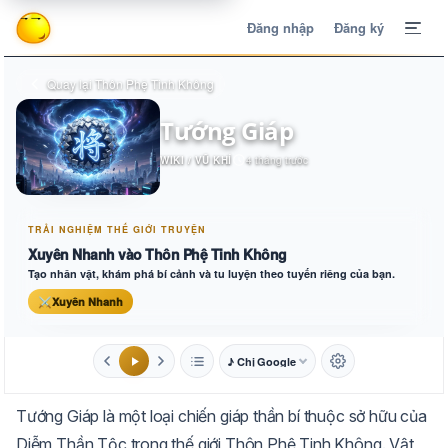
Đăng nhập
Đăng ký
Quay lại Thôn Phệ Tinh Không
Tướng Giáp
WIKI / VŨ KHÍ
4 tháng trước
TRẢI NGHIỆM THẾ GIỚI TRUYỆN
Xuyên Nhanh vào Thôn Phệ Tinh Không
Tạo nhân vật, khám phá bí cảnh và tu luyện theo tuyến riêng của bạn.
⚔
Xuyên Nhanh
♪ Chị Google
1.6x
20px
Tướng Giáp là một loại chiến giáp thần bí thuộc sở hữu của
Aa
Mặc định
Tự chuyển
Diễm Thần Tộc trong thế giới Thôn Phệ Tinh Không. Vật