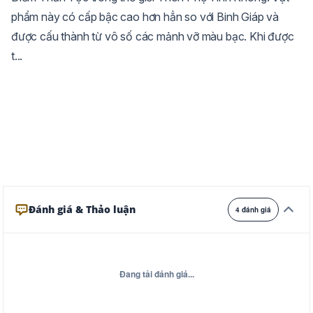
phẩm này có cấp bậc cao hơn hẳn so với Binh Giáp và
Trắng
Ngà
Vàng
được cấu thành từ vô số các mảnh vỡ màu bạc. Khi được
Ghi
Xám
Đêm
t...
Đánh giá & Thảo luận
4 đánh giá
Đang tải đánh giá...