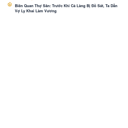
Biên Quan Thợ Săn: Trước Khi Cả Làng Bị Đồ Sát, Ta Dẫn
Vợ Ly Khai Làm Vương
VozNovel
Cài APP
Liên hệ
·
Báo Cáo
·
Điều khoản
·
Bảo mật