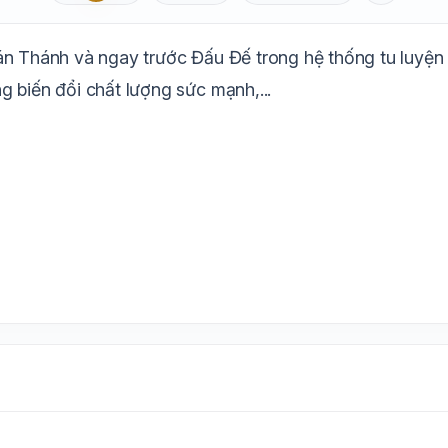
Aa
Mặc định
T
1.6x
20px
n Thánh và ngay trước Đấu Đế trong hệ thống tu luyện c
Trắng
Ngà
Vàng
Ghi
Xám
Đêm
 biến đổi chất lượng sức mạnh,...