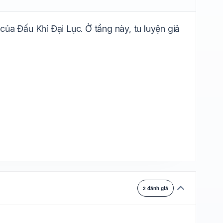
ự chuyển
ủa Đấu Khí Đại Lục. Ở tầng này, tu luyện giả
2 đánh giá