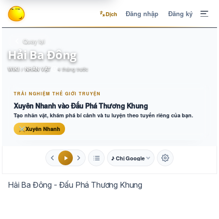
Đăng nhập
Đăng ký
Dịch
Quay lại
Hải Ba Đông
WIKI / NHÂN VẬT
4 tháng trước
TRẢI NGHIỆM THẾ GIỚI TRUYỆN
Xuyên Nhanh vào Đấu Phá Thương Khung
Tạo nhân vật, khám phá bí cảnh và tu luyện theo tuyến riêng của bạn.
⚔
Xuyên Nhanh
♪ Chị Google
1.6x
20px
Hải Ba Đông - Đấu Phá Thương Khung
Aa
Mặc định
Tự chuyển
Trắng
Ngà
Vàng